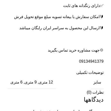
✅️دارای رنگدانه های ثابت
🔰امکان سفارش با بیعانه تسویه مبلغ موقع تحویل فرش
🔰ارسال این محصول به سراسر ایران رایگان میباشد
💠جهت مشاوره خرید تماس بگیرید
09134941379
توضیحات تکمیلی
سایز
12 متری, 9 متری, 6 متری
نظرات (0)
دیدگاهها