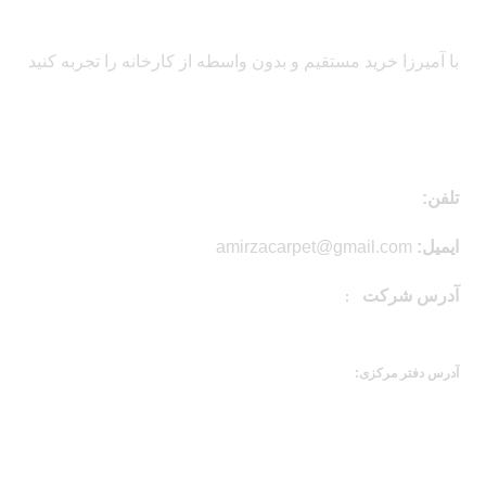
با آمیرزا خرید مستقیم و بدون واسطه از کارخانه را تجربه کنید
اطلاعات تماس
تلفن:
03154740336 _ 09134941379
ایمیل:
amirzacarpet@gmail.com
آدرس شرکت
:
کاشان، آران و بیدگل، شهرک سلیمان صباحی ، بلوار اتحاد،
شرکت نگین جاوید بافت آمیرزا
آدرس دفتر مرکزی:
کاشان، آران و بیدگل، محله دربند، خیابان حضرت
ابوابفضل(ع)، کوچه شاهد چهاردهم {شهید خسرو سقایی}، پلاک 0، طبقه همکف
دسترسی سریع