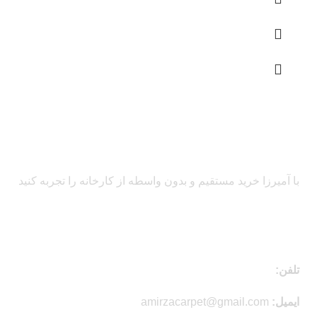
با آمیرزا خرید مستقیم و بدون واسطه از کارخانه را تجربه کنید
اطلاعات تماس
تلفن:
03154740336 _ 09134941379
ایمیل:
amirzacarpet@gmail.com