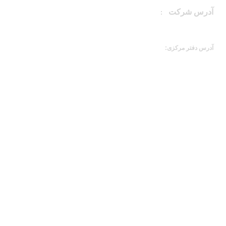
آدرس شرکت
:
کاشان، آران و بیدگل، شهرک سلیمان صباحی ، بلوار اتحاد،
شرکت نگین جاوید بافت آمیرزا
آدرس دفتر مرکزی:
کاشان، آران و بیدگل، محله دربند، خیابان حضرت
ابوابفضل(ع)، کوچه شاهد چهاردهم {شهید خسرو سقایی}، پلاک 0، طبقه همکف
دسترسی سریع
اخذ نمایندگی
درخواست همکاری
سوالات متداول
مشتریان