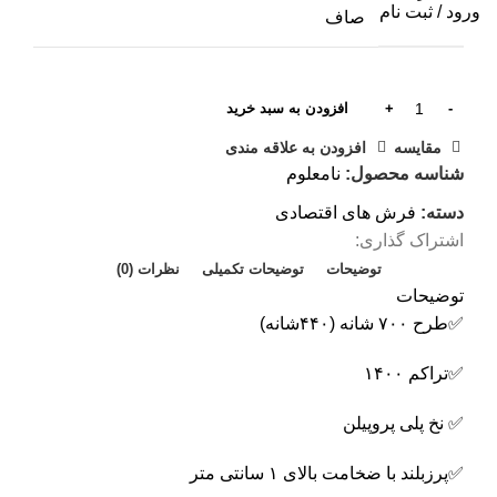
ورود / ثبت نام
صاف
فرش 
گب
فرش 
افزودن به سبد خرید
فر
مقایسه
افزودن به علاقه مندی
شناسه محصول:
نامعلوم
دسته:
فرش های اقتصادی
اشتراک گذاری:
توضیحات
توضیحات تکمیلی
نظرات (0)
توضیحات
✅️طرح ۷۰۰ شانه (۴۴۰شانه)
✅️تراکم ۱۴۰۰
✅️ نخ پلی پروپیلن
✅️پرزبلند با ضخامت بالای ۱ سانتی متر