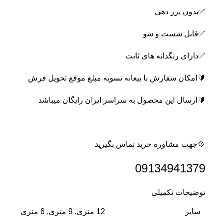
✅️بدون پرز دهی
✅️قابل شست و شو
✅️دارای رنگدانه های ثابت
🔰امکان سفارش با بیعانه تسویه مبلغ موقع تحویل فرش
🔰ارسال این محصول به سراسر ایران رایگان میباشد
💠جهت مشاوره خرید تماس بگیرید
09134941379
توضیحات تکمیلی
سایز
12 متری, 9 متری, 6 متری