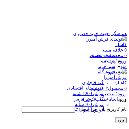
هماهنگی جهت خرید حضوری
0
علاقه مندی
0
محصول
/
۰
تومان
صفحه نخست
پرداخت
ورود / ثبت نام
منو
سبد خرید
فروشگاه
گبه قاجاری
فرش های اقتصادی
0
محصول
/
۰
تومان
فرش 1200 شانه
ورود / ثبت نام
گبه فرش قرمز
ورود
ایجاد حساب کاربری
فرش 700 شانه
نام کاربری یا آدرس ایمیل
*
فرش آشپزخانه
ورود