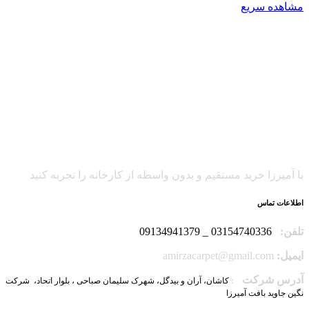
مشاهده سریع
با آمیرزا خرید مستقیم و بدون واسطه از کارخانه را تجربه کنید
اطلاعات تماس
تلفن:
03154740336 _ 09134941379
ایمیل:
amirzacarpet@gmail.com
آدرس شرکت
:
کاشان، آران و بیدگل، شهرک سلیمان صباحی ، بلوار اتحاد، شرکت
نگین جاوید بافت آمیرزا